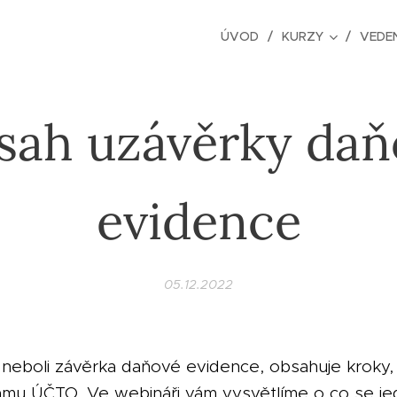
ÚVOD
KURZY
VEDEN
sah uzávěrky daň
evidence
05.12.2022
, neboli závěrka daňové evidence, obsahuje kroky,
mu ÚČTO. Ve webináři vám vysvětlíme o co se jed